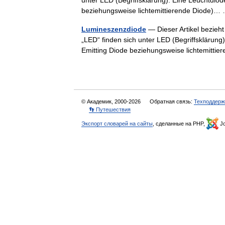
unter LED (Begriffsklärung). Eine Leuchtdio
beziehungsweise lichtemittierende Diode)
Lumineszenzdiode
— Dieser Artikel bezieh
„LED“ finden sich unter LED (Begriffsklärung
Emitting Diode beziehungsweise lichtemitt
© Академик, 2000-2026
Обратная связь:
Техподдерж
👣 Путешествия
Экспорт словарей на сайты
, сделанные на PHP,
Jo