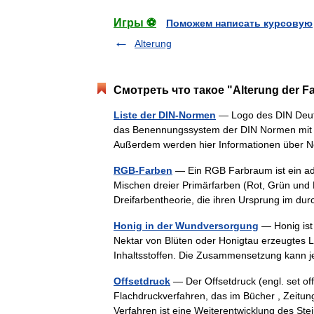
Игры ⚽
Поможем написать курсовую
Alterung
Смотреть что такое "Alterung der F
Liste der DIN-Normen
— Logo des DIN Deutsc
das Benennungssystem der DIN Normen mit
Außerdem werden hier Informationen über 
RGB-Farben
— Ein RGB Farbraum ist ein ad
Mischen dreier Primärfarben (Rot, Grün und B
Dreifarbentheorie, die ihren Ursprung im 
Honig in der Wundversorgung
— Honig ist
Nektar von Blüten oder Honigtau erzeugtes L
Inhaltsstoffen. Die Zusammensetzung kann j
Offsetdruck
— Der Offsetdruck (engl. set off 
Flachdruckverfahren, das im Bücher , Zeitung
Verfahren ist eine Weiterentwicklung des 