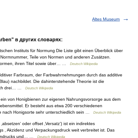
Altes Museum
arben" в других словарях:
hen Instituts für Normung Die Liste gibt einen Überblick über
 Normnummer, Teile von Normen und anderen Zusätzen.
Normen, ihren Titel sowie über… …
Deutsch Wikipedia
ditiver Farbraum, der Farbwahrnehmungen durch das additive
lau) nachbildet. Die dahinterstehende Theorie ist die
durch drei… …
Deutsch Wikipedia
 ein von Honigbienen zur eigenen Nahrungsvorsorge aus dem
ebensmittel. Er besteht aus etwa 200 verschiedenen
e nach Honigsorte sehr unterschiedlich sein …
Deutsch Wikipedia
‚absetzen‘ oder offset ‚Versatz‘) ist ein indirektes
s , Akzidenz und Verpackungsdruck weit verbreitet ist. Das
Steindrucks und… …
Deutsch Wikipedia