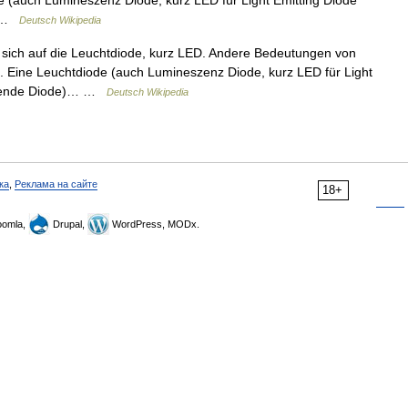
de (auch Lumineszenz Diode, kurz LED für Light Emitting Diode
… …
Deutsch Wikipedia
t sich auf die Leuchtdiode, kurz LED. Andere Bedeutungen von
). Eine Leuchtdiode (auch Lumineszenz Diode, kurz LED für Light
ierende Diode)… …
Deutsch Wikipedia
ка
,
Реклама на сайте
18+
omla,
Drupal,
WordPress, MODx.