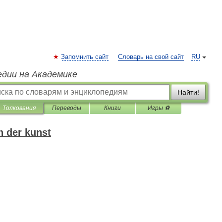
Запомнить сайт
Словарь на свой сайт
RU
едии на Академике
Найти!
Толкования
Переводы
Книги
Игры ⚽
h der kunst